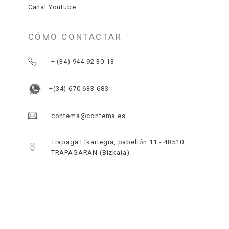
Canal Youtube
CÓMO CONTACTAR
+ (34) 944 92 30 13
+(34) 670 633 683
contema@contema.es
Trapaga Elkartegia, pabellón 11 - 48510
TRAPAGARAN (Bizkaia)