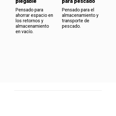
plegable
para pescado
par
Pensado para
Pensado para el
Pen
ahorrar espacio en
almacenamiento y
alm
los retornos y
transporte de
de r
almacenamiento
pescado.
reta
en vacío.